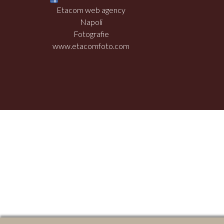
Etacom web agency
Napoli
Fotografie
www.etacomfoto.com