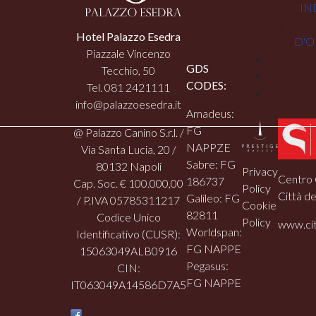
IN
Hotel Palazzo Esedra
D'O
Piazzale Vincenzo
GDS
Tecchio, 50
CODES:
Tel. 081 2421111
info@palazzoesedra.it
Amadeus:
FG
@ Palazzo Canino S.r.l. /
NAPPZE
Via Santa Lucia, 20 /
Sabre: FG
80132 Napoli
Privacy
Centro 
186737
Cap. Soc. € 100.000,00
Policy
Città de
Galileo: FG
/ P.IVA 05785311217
Cookie
82811
Codice Unico
Policy
www.cit
Worldspan:
Identificativo (CUSR):
FG NAPPE
15063049ALB0916
Pegasus:
CIN:
FG NAPPE
IT063049A14586D7A5