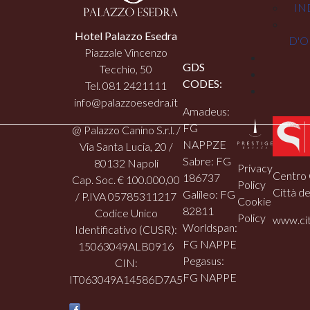
IN
Hotel Palazzo Esedra
D'O
Piazzale Vincenzo
GDS
Tecchio, 50
CODES:
Tel. 081 2421111
info@palazzoesedra.it
Amadeus:
FG
@ Palazzo Canino S.r.l. /
NAPPZE
Via Santa Lucia, 20 /
Sabre: FG
80132 Napoli
Privacy
Centro 
186737
Cap. Soc. € 100.000,00
Policy
Città de
Galileo: FG
/ P.IVA 05785311217
Cookie
82811
Codice Unico
Policy
www.cit
Worldspan:
Identificativo (CUSR):
FG NAPPE
15063049ALB0916
Pegasus:
CIN:
FG NAPPE
IT063049A14586D7A5