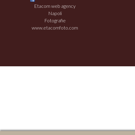
Etacom web agency
Napoli
Fotografie
www.etacomfoto.com