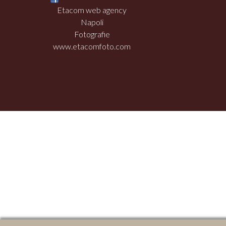
Etacom web agency
Napoli
Fotografie
www.etacomfoto.com