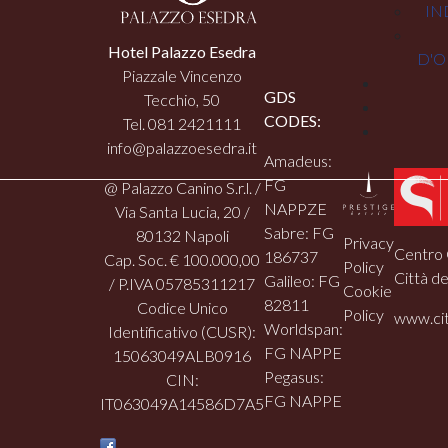
IN
Hotel Palazzo Esedra
D'O
Piazzale Vincenzo
GDS
Tecchio, 50
CODES:
Tel. 081 2421111
info@palazzoesedra.it
Amadeus:
FG
@ Palazzo Canino S.r.l. /
NAPPZE
Via Santa Lucia, 20 /
Sabre: FG
80132 Napoli
Privacy
Centro 
186737
Cap. Soc. € 100.000,00
Policy
Città de
Galileo: FG
/ P.IVA 05785311217
Cookie
82811
Codice Unico
Policy
www.cit
Worldspan:
Identificativo (CUSR):
FG NAPPE
15063049ALB0916
Pegasus:
CIN:
FG NAPPE
IT063049A14586D7A5